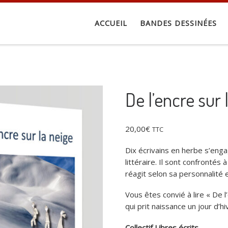
ACCUEIL
BANDES DESSINÉES
De l’encre sur 
20,00
€
TTC
Dix écrivains en herbe s’eng
littéraire. Il sont confronté
réagit selon sa personnalité 
Vous êtes convié à lire « De 
qui prit naissance un jour d
Collectif Libres écrits