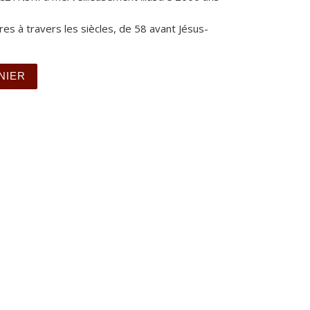
es à travers les siècles, de 58 avant Jésus-
.
toire de France d'Autrikon à Chartres
NIER